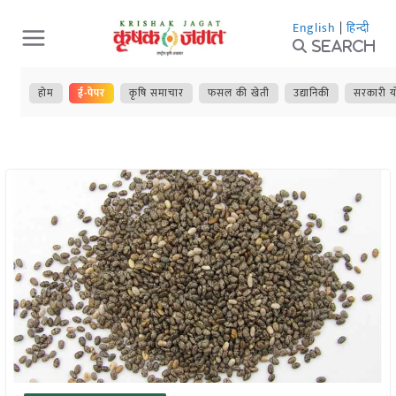
Skip
English
|
हिन्दी
to
Search
content
होम
ई-पेपर
कृषि समाचार
फसल की खेती
उद्यानिकी
सरकारी य