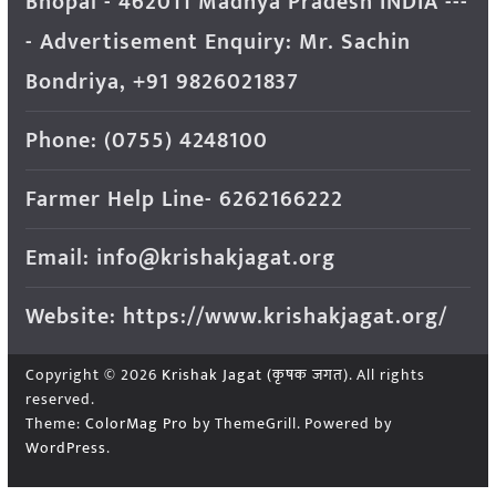
Bhopal - 462011 Madhya Pradesh INDIA ---
- Advertisement Enquiry: Mr. Sachin
Bondriya, +91 9826021837
Phone: (0755) 4248100
Farmer Help Line- 6262166222
Email: info@krishakjagat.org
Website: https://www.krishakjagat.org/
Copyright © 2026
Krishak Jagat (कृषक जगत)
. All rights
reserved.
Theme:
ColorMag Pro
by ThemeGrill. Powered by
WordPress
.