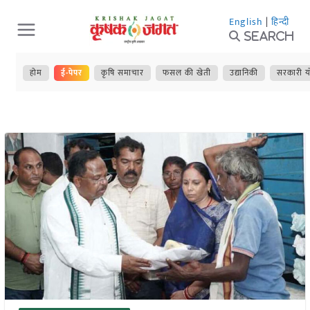
Skip
English
|
हिन्दी
to
Search
content
होम
ई-पेपर
कृषि समाचार
फसल की खेती
उद्यानिकी
सरकारी य