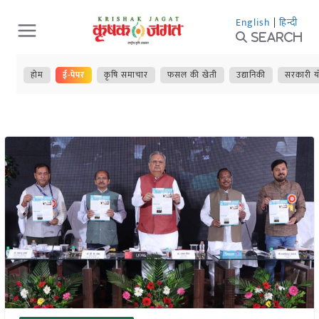
Skip
English
|
हिन्दी
to
Search
content
होम
ई-पेपर
कृषि समाचार
फसल की खेती
उद्यानिकी
सरकारी य