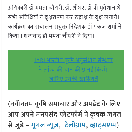
अधिकारी डॉ ममता चौधरी, डॉ. श्रीधर, डॉ पी मूवेंथान थे I
सभी अतिथियों ने वृक्षरोपण कर रुद्राक्ष के वृक्ष लगाये।
कार्यक्रम का संचालन संयुक्त निदेशक डॉ पंकज शर्मा ने
किया I धन्यवाद डॉ ममता चौधरी ने दिया।
IARI भारतीय कृषि अनुसंधान संस्थान
ने लॉन्च की धान की 9 नई किस्में,
जानिए उनकी खासियतें
(नवीनतम कृषि समाचार और अपडेट के लिए
आप अपने मनपसंद प्लेटफॉर्म पे कृषक जगत
से जुड़े –
गूगल न्यूज़
,
टेलीग्राम
,
व्हाट्सएप्प
)