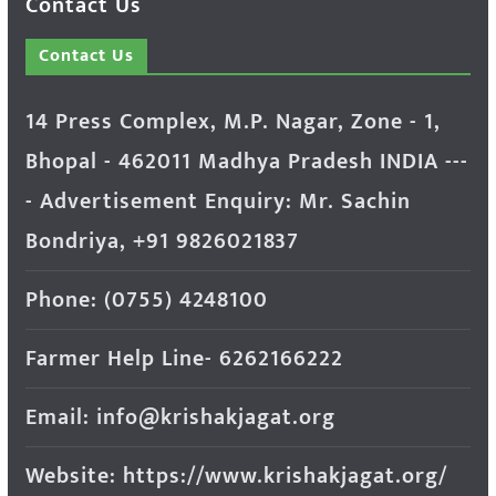
Contact Us
Contact Us
14 Press Complex, M.P. Nagar, Zone - 1,
Bhopal - 462011 Madhya Pradesh INDIA ---
- Advertisement Enquiry: Mr. Sachin
Bondriya, +91 9826021837
Phone: (0755) 4248100
Farmer Help Line- 6262166222
Email: info@krishakjagat.org
Website: https://www.krishakjagat.org/