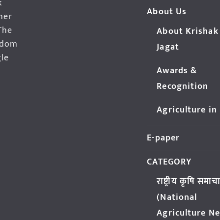
k
About Us
her
The
About Krishak
edom
Jagat
gle
Awards &
Recognition
Agriculture in
E-paper
CATEGORY
राष्ट्रीय कृषि समाच
(National
Agriculture N