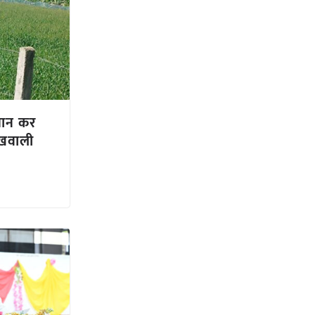
िसान कर
रखवाली