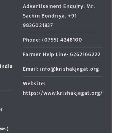
Advertisement Enquiry: Mr.
Sachin Bondriya, +91
9826021837
Phone: (0755) 4248100
Farmer Help Line- 6262166222
 India
Email: info@krishakjagat.org
Website:
https://www.krishakjagat.org/
ार
ews)