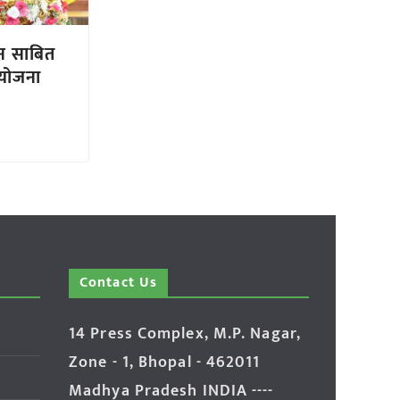
न साबित
 योजना
Contact Us
14 Press Complex, M.P. Nagar,
Zone - 1, Bhopal - 462011
Madhya Pradesh INDIA ----