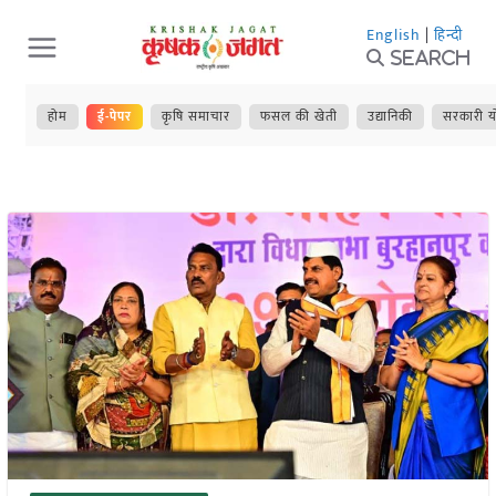
Skip
English
|
हिन्दी
to
Search
content
होम
ई-पेपर
कृषि समाचार
फसल की खेती
उद्यानिकी
सरकारी य