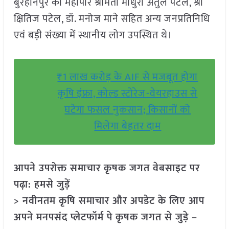
बुरहानपुर की महापौर श्रीमती माधुरी अतुल पटेल, श्री
क्षितिज पटेल, डॉ. मनोज माने सहित अन्य जनप्रतिनिधि
एवं बड़ी संख्या में स्थानीय लोग उपस्थित थे।
₹1 लाख करोड़ के AIF से मजबूत होगा
कृषि इंफ्रा, कोल्ड स्टोरेज-वेयरहाउस से
घटेगा फसल नुकसान; किसानों को
मिलेगा बेहतर दाम
आपने उपरोक्त समाचार कृषक जगत वेबसाइट पर
पढ़ा: हमसे जुड़ें
> नवीनतम कृषि समाचार और अपडेट के लिए आप
अपने मनपसंद प्लेटफॉर्म पे कृषक जगत से जुड़े –