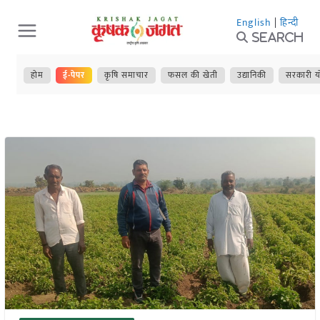
Skip
English
|
हिन्दी
to
Search
content
होम
ई-पेपर
कृषि समाचार
फसल की खेती
उद्यानिकी
सरकारी य