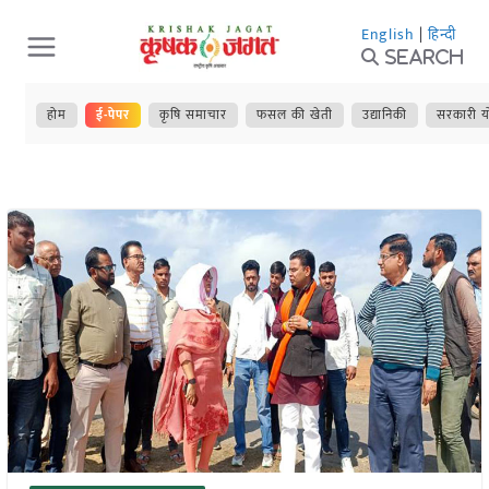
Skip
English
|
हिन्दी
to
Search
content
होम
ई-पेपर
कृषि समाचार
फसल की खेती
उद्यानिकी
सरकारी य