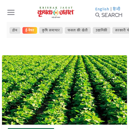
Skip
English
|
हिन्दी
to
Search
content
होम
ई-पेपर
कृषि समाचार
फसल की खेती
उद्यानिकी
सरकारी य