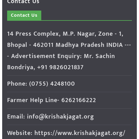
Contact Us
Contact Us
14 Press Complex, M.P. Nagar, Zone - 1,
Bhopal - 462011 Madhya Pradesh INDIA ---
- Advertisement Enquiry: Mr. Sachin
Bondriya, +91 9826021837
Phone: (0755) 4248100
Farmer Help Line- 6262166222
Email: info@krishakjagat.org
Website: https://www.krishakjagat.org/