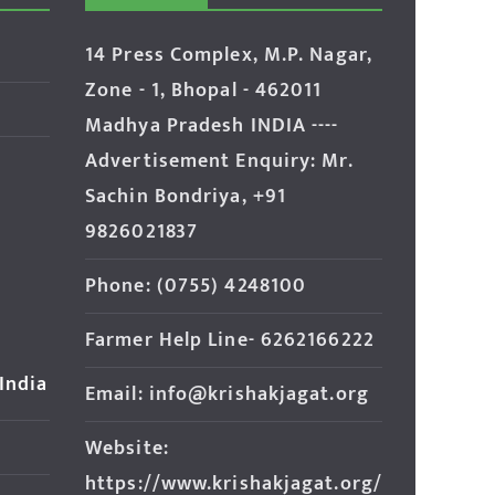
14 Press Complex, M.P. Nagar,
Zone - 1, Bhopal - 462011
Madhya Pradesh INDIA ----
Advertisement Enquiry: Mr.
Sachin Bondriya, +91
9826021837
Phone: (0755) 4248100
Farmer Help Line- 6262166222
 India
Email: info@krishakjagat.org
Website:
https://www.krishakjagat.org/