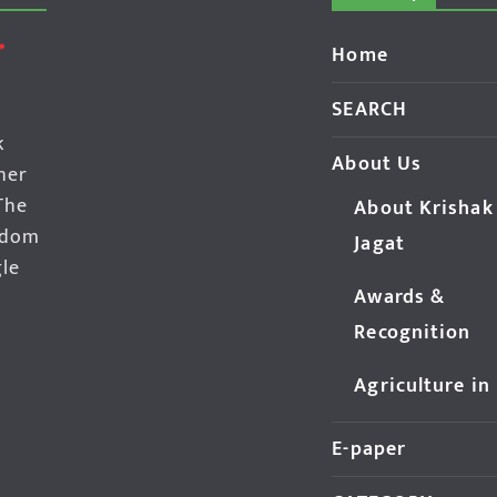
Home
SEARCH
k
About Us
her
The
About Krishak
edom
Jagat
gle
Awards &
Recognition
Agriculture in
E-paper