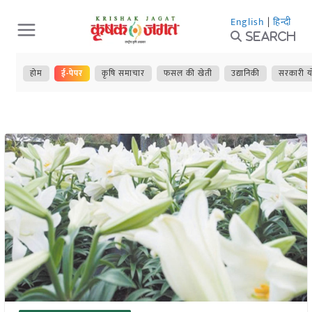
Skip
English
|
हिन्दी
to
Search
content
होम
ई-पेपर
कृषि समाचार
फसल की खेती
उद्यानिकी
सरकारी य