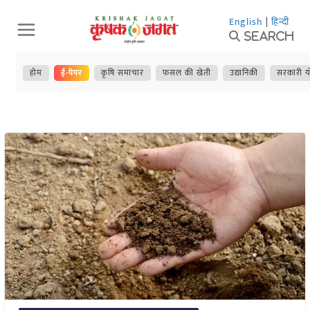
Skip
English
|
हिन्दी
to
Search
content
होम
ई-पेपर
कृषि समाचार
फसल की खेती
उद्यानिकी
सरकारी य