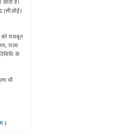
 जाता हैं।
द्र (सीओई)
ला को मजबूत
लय, राज्य
गतिविधि के
ल्य भी
राम
)