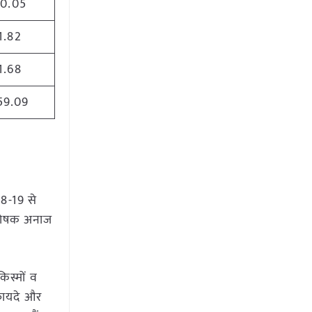
0.05
1.82
1.68
59.09
018-19 से
ें पोषक अनाज
िस्मों व
 फायदे और