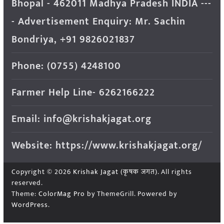
Bhopal - 462011 Madhya Pradesh INDIA ---
- Advertisement Enquiry: Mr. Sachin
Bondriya, +91 9826021837
Phone: (0755) 4248100
Farmer Help Line- 6262166222
Email: info@krishakjagat.org
Website: https://www.krishakjagat.org/
Copyright © 2026
Krishak Jagat (कृषक जगत)
. All rights
reserved.
Theme:
ColorMag Pro
by ThemeGrill. Powered by
WordPress
.