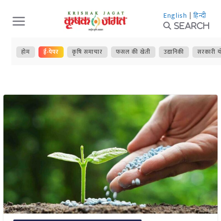
Skip
English
|
हिन्दी
to
Search
content
होम
ई-पेपर
कृषि समाचार
फसल की खेती
उद्यानिकी
सरकारी य