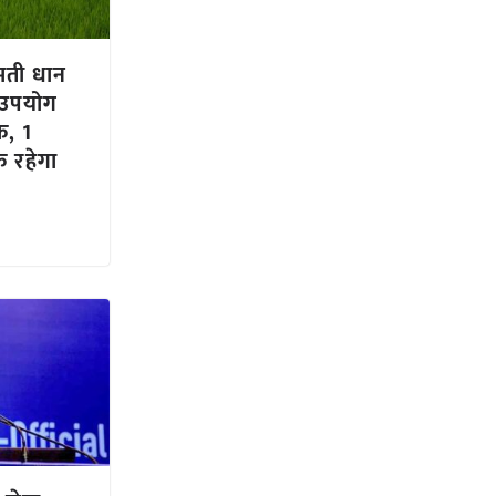
मती धान
 उपयोग
क, 1
क रहेगा