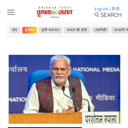
Skip
English
|
हिन्दी
to
Search
content
होम
ई-पेपर
कृषि समाचार
फसल की खेती
उद्यानिकी
सरकारी य