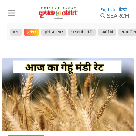
Skip
English
|
हिन्दी
to
Search
content
होम
ई-पेपर
कृषि समाचार
फसल की खेती
उद्यानिकी
सरकारी य