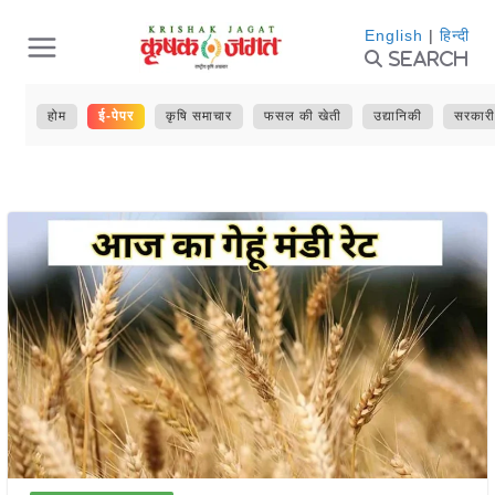
Skip
English
|
हिन्दी
Search
to
content
होम
ई-पेपर
कृषि समाचार
फसल की खेती
उद्यानिकी
सरकारी