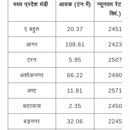
मध्य प्रदेश
मंडी
आवक
(
टन
में)
न्यूनतम
रेट
(
रु
क्विं.)
ए बहुत
20.37
2451
आगर
108.61
2423
एरन
5.95
2507
अशोकनगर
66.22
2490
अष्ट
11.81
2571
बदरवास
2.35
2450
बड़नगर
32.06
2245