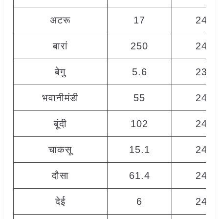
अटरू
17
246
बारां
250
240
बेगु
5.6
230
भवानीमंडी
55
240
बूंदी
102
248
चाकसू
15.1
247
दौसा
61.4
246
देई
6
247