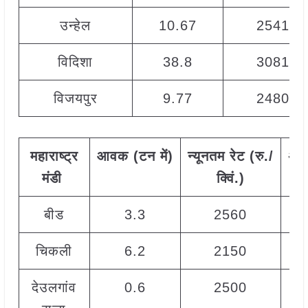
उन्हेल
10.67
2541
विदिशा
38.8
3081
विजयपुर
9.77
2480
महाराष्ट्र
आवक
(
टन
में)
न्यूनतम
रेट
(
रु./
अध
मंडी
क्विं.)
बीड
3.3
2560
चिकली
6.2
2150
देउलगांव
0.6
2500