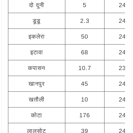
दो दूनी
5
240
डूडू
2.3
245
इकलेरा
50
247
इटावा
68
246
कपासन
10.7
235
खानपुर
45
240
खतौली
10
241
कोटा
176
245
लालसोट
39
240