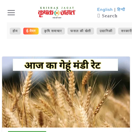
Skip
English
|
हिन्दी
Search
to
content
होम
ई-पेपर
कृषि समाचार
फसल की खेती
उद्यानिकी
सरकारी