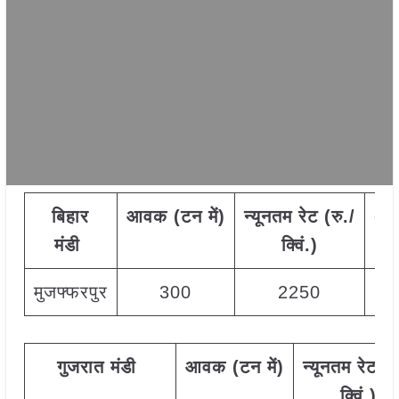
बिहार
आवक
(
टन
में)
न्यूनतम
रेट
(
रु./
अध
मंडी
क्विं.)
मुजफ्फरपुर
300
2250
गुजरात
मंडी
आवक
(
टन
में)
न्यूनतम
रेट
(
र
क्विं.)