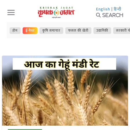
Skip
English
|
हिन्दी
to
Search
content
होम
ई-पेपर
कृषि समाचार
फसल की खेती
उद्यानिकी
सरकारी य