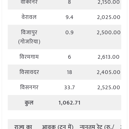
वांकानेर
8
2,150.00
वेरावल
9.4
2,025.00
विजापुर
0.9
2,500.00
(गोजरिया)
विरमगाम
6
2,613.00
विसावदर
18
2,405.00
विसनगर
33.7
2,525.00
कुल
1,062.71
राज्य
का
आवक
(
टन
में
)
न्यूनतम
रेट
(
रु
./
अध