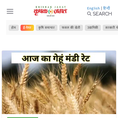
Skip
English
|
हिन्दी
to
Search
content
होम
ई-पेपर
कृषि समाचार
फसल की खेती
उद्यानिकी
सरकारी य