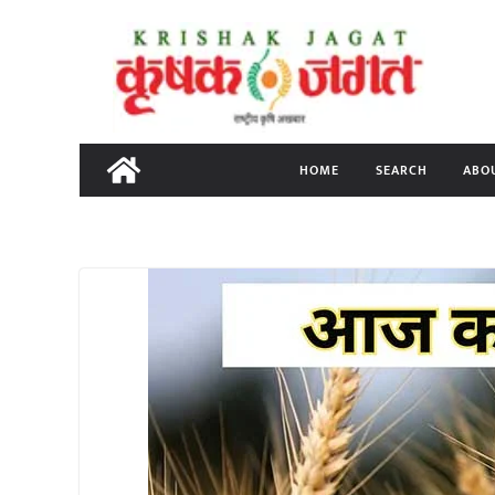
Skip
to
content
HOME
SEARCH
ABO