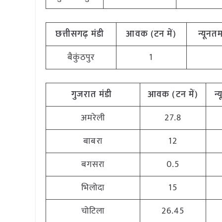
छत्तीसगढ़
मंडी
आवक
(
टन
में)
न्यूनत
बैकुंठपुर
1
गुजरात
मंडी
आवक
(
टन
में)
न्
अमरेली
27.8
बाबरा
12
बगसरा
0.5
भिलोदा
15
चोटिला
26.45