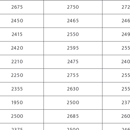
2675
2750
27
2450
2465
24
2415
2550
24
2420
2595
25
2210
2475
24
2250
2755
25
2355
2630
25
1950
2500
23
2500
2685
26