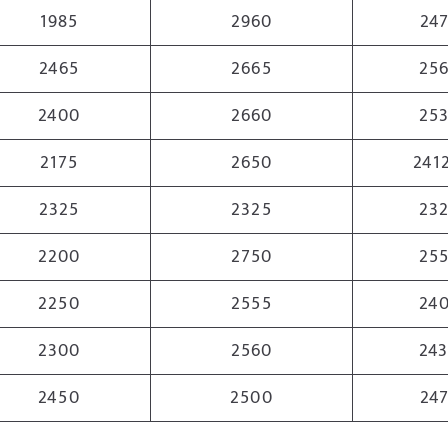
1985
2960
24
2465
2665
25
2400
2660
25
2175
2650
241
2325
2325
23
2200
2750
25
2250
2555
24
2300
2560
24
2450
2500
24