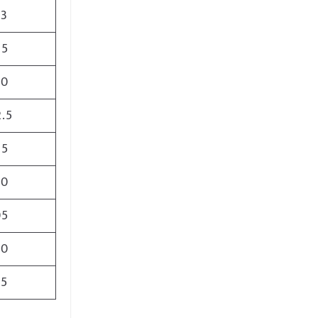
73
65
30
2.5
25
50
05
30
75