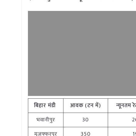
बिहार
मंडी
आवक
(
टन
में)
न्यूनतम
र
भवानीपुर
30
2
मुजफ्फरपुर
350
1