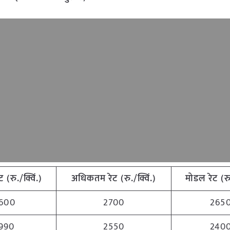
ेट
(
रु./क्विं.)
अधिकतम
रेट
(
रु./क्विं.)
मोडल
रेट
(
रु
600
2700
265
990
2550
240