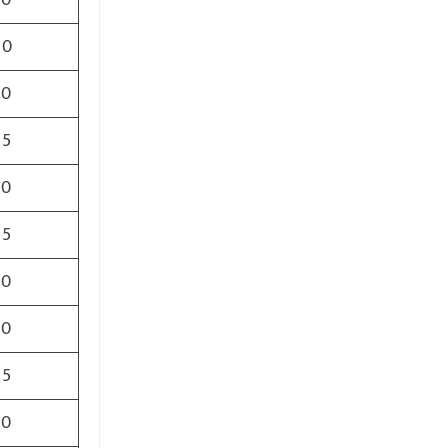
60
00
80
85
80
95
90
90
25
90