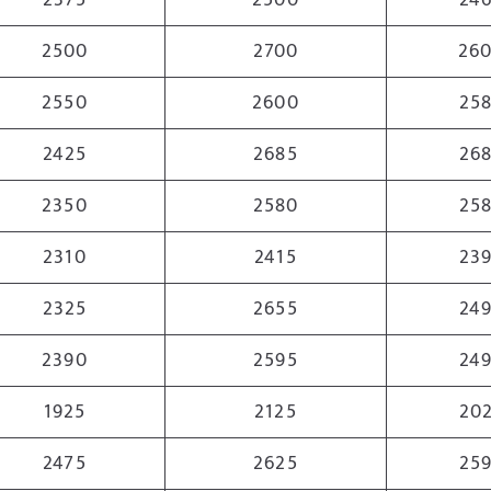
2375
2500
24
2500
2700
26
2550
2600
25
2425
2685
26
2350
2580
25
2310
2415
23
2325
2655
24
2390
2595
24
1925
2125
20
2475
2625
25