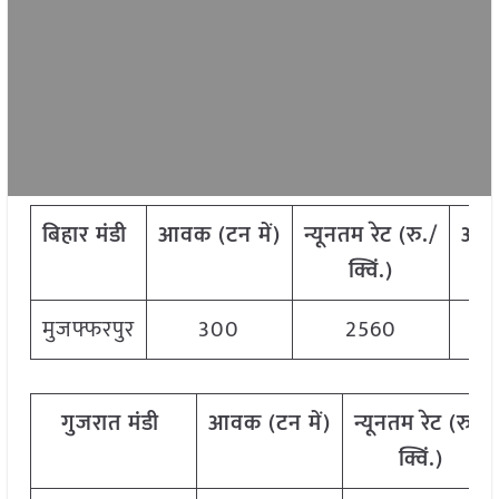
बिहार मंडी
आवक
(
टन
में
)
न्यूनतम
रेट
(
रु
./
अध
क्विं
.)
मुजफ्फरपुर
300
2560
गुजरात मंडी
आवक
(
टन
में
)
न्यूनतम
रेट
(
रु
./
क्विं
.)