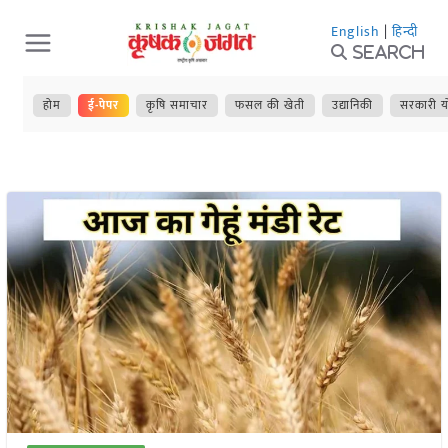
Skip
English
|
हिन्दी
to
Search
content
होम
ई-पेपर
कृषि समाचार
फसल की खेती
उद्यानिकी
सरकारी य