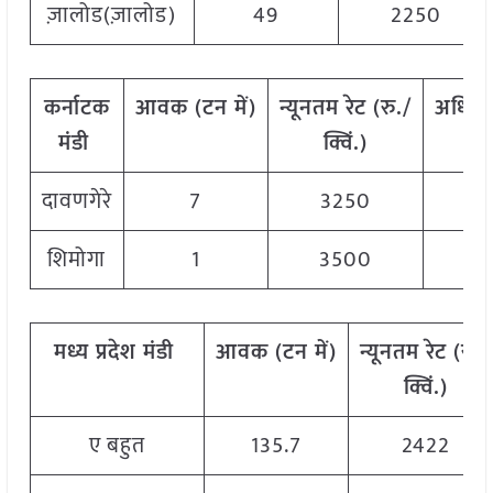
ज़ालोड(ज़ालोड)
49
2250
कर्नाटक
आवक
(
टन
में
)
न्यूनतम
रेट
(
रु
./
अधिक
मंडी
क्विं
.)
दावणगेरे
7
3250
शिमोगा
1
3500
मध्य
प्रदेश मंडी
आवक
(
टन
में
)
न्यूनतम
रेट
(
रु
./
क्विं
.)
ए बहुत
135.7
2422