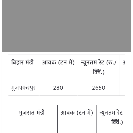
बिहार मंडी
आवक
(
टन
में
)
न्यूनतम
रेट
(
रु
./
अध
क्विं
.)
मुजफ्फरपुर
280
2650
गुजरात मंडी
आवक
(
टन
में
)
न्यूनतम
रेट
(
रु
.
क्विं
.)