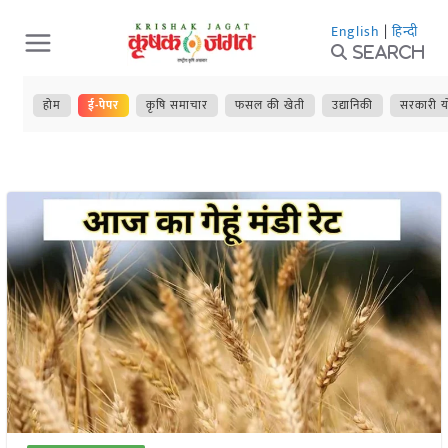
Skip
English
|
हिन्दी
to
Search
content
होम
ई-पेपर
कृषि समाचार
फसल की खेती
उद्यानिकी
सरकारी य