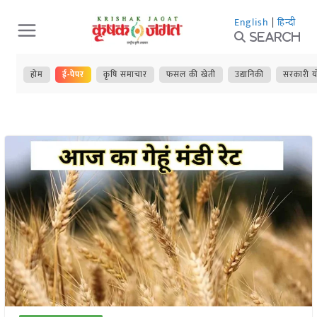
Skip
English
|
हिन्दी
to
Search
content
होम
ई-पेपर
कृषि समाचार
फसल की खेती
उद्यानिकी
सरकारी य