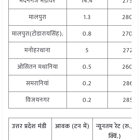
मदनगंज मंडावर
14.4
2750
मालपुरा
1.3
2800
मालपुरा(टोडारायसिंह).
0.8
2700
मनोहरथाना
5
2725
ओसितन मथानिया
0.5
2600
समरानियां
0.2
2863
विजयनगर
0.2
2857
उत्तर
प्रदेश
मंडी
आवक
(
टन
में
)
न्यूनतम
रेट
(
रु
./
क्विं
.)