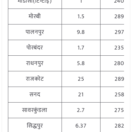
मोडासा(टिन्टोई)
1
2400
मोरबी
1.5
2890
पालनपुर
9.8
2975
पोरबंदर
1.7
2350
राधनपुर
5.8
2800
राजकोट
25
2895
सनद
21
2585
सावरकुंडला
2.7
2750
सिद्धपुर
6.37
2825