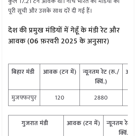
कुल 17.21 टन आवक थी। नीचे भारत की मंडियों की
पूरी सूची और उसके साथ दरें दी गई हैं।
देश
की
प्रमुख
मंडियों
में
गेहूँ
के
मंडी
रेट
और
आवक
(
06
फ़रवरी
202
5
के
अनुसार
)
बिहार
मंडी
आवक
(
टन
में
)
न्यूनतम
रेट
(
रु
./
अध
क्विं
.)
मुजफ्फरपुर
120
2880
गुजरात
मंडी
आवक
(
टन
में
)
न्यूनतम
रेट
(
क्विं
.)