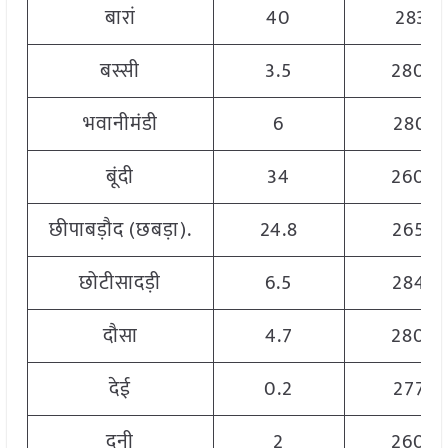
बारां
40
2831
बस्सी
3.5
2800
भवानीमंडी
6
2801
बूंदी
34
2600
छीपाबड़ौद (छबड़ा).
24.8
2650
छोटीसादड़ी
6.5
2845
दौसा
4.7
2800
देई
0.2
2778
दूनी
2
2600