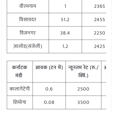
वीरमगाम
1
2365
विसावदर
51.2
2455
विसनगर
38.4
2250
ज़ालोड(संजेली)
1.2
2425
कर्नाटक
आवक
(
टन
में
)
न्यूनतम
रेट
(
रु
./
अध
मंडी
क्विं
.)
कालागेटेगी
0.6
2500
शिमोगा
0.08
3500