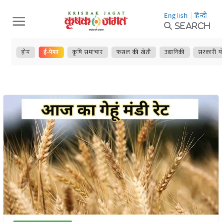
Skip
English
|
हिन्दी
to
Search
content
होम
ई-पेपर
कृषि समाचार
फसल की खेती
उद्यानिकी
सरकारी य