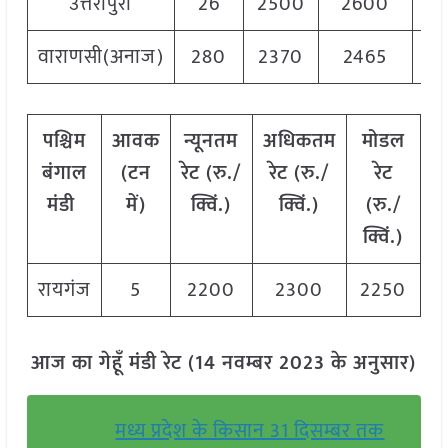
उत्तरीपुरा
26
2500
2600
25
वाराणसी(अनाज)
280
2370
2465
24
पश्चिम
आवक
न्यूनतम
अधिकतम
मोडल
बंगाल
(
टन
रेट
(
रु
./
रेट
(
रु
./
रेट
मंडी
में
)
क्विं
.)
क्विं
.)
(
रु
./
क्विं
.)
रायगंज
5
2200
2300
2250
आज का गेहूँ मंडी रेट (14 नवम्बर 2023 के अनुसार)
मध्य प्रदेश के किसान 31 दिसम्बर तक