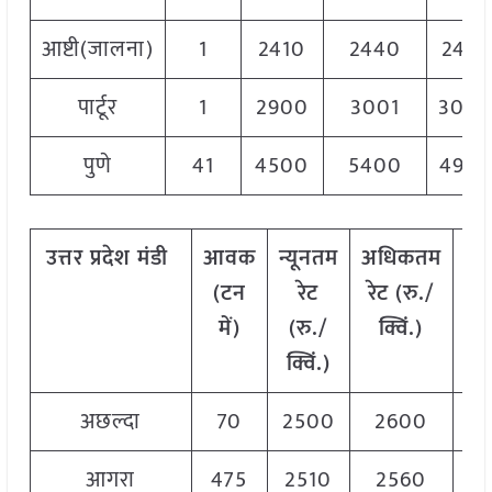
आष्टी(जालना)
1
2410
2440
2410
पार्टूर
1
2900
3001
300
पुणे
41
4500
5400
4950
उत्तर
प्रदेश
मंडी
आवक
न्यूनतम
अधिकतम
मो
(
टन
रेट
रेट
(
रु
./
र
में
)
(
रु
./
क्विं
.)
(
र
क्विं
.)
क्व
अछल्दा
70
2500
2600
25
आगरा
475
2510
2560
25