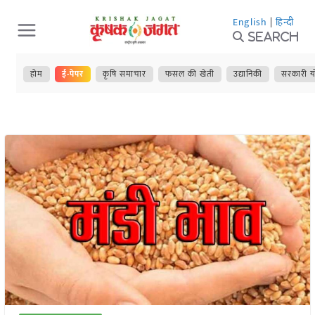
Skip
English
|
हिन्दी
to
Search
content
होम
ई-पेपर
कृषि समाचार
फसल की खेती
उद्यानिकी
सरकारी य