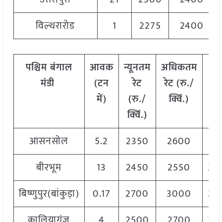
विल्थरारोड
1
2275
2400
पश्चिम
बंगाल
आवक
न्यूनतम
अधिकतम
मो
मंडी
(
टन
रेट
रेट
(
रु
./
रे
में
)
(
रु
./
क्विं
.)
(
रु
क्विं
.)
क्वि
आसनसोल
5.2
2350
2600
24
बीरभूम
13
2450
2550
25
बिष्णुपुर(बांकुड़ा)
0.17
2700
3000
28
कालियागंज
4
2500
2700
26