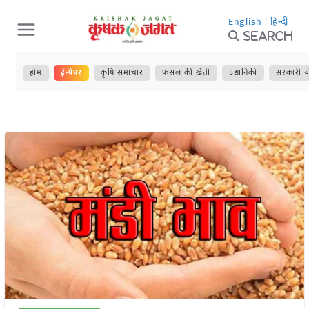
Skip
English
|
हिन्दी
to
Search
content
होम
ई-पेपर
कृषि समाचार
फसल की खेती
उद्यानिकी
सरकारी य