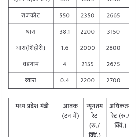
राजकोट
550
2350
2665
2
थारा
38.1
2200
3150
2
थारा(शिहोरी)
1.6
2000
2800
2
वडगाम
4
2155
2675
2
व्यारा
0.4
2200
2700
2
मध्य
प्रदेश
मंडी
आवक
न्यूनतम
अधिकतम
(
टन
में
)
रेट
रेट
(
रु
./
(
रु
./
क्विं
.)
क्विं
.)