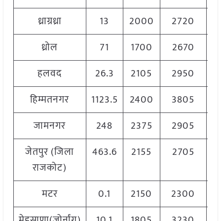
ध्राग्रध्रा
13
2000
2720
2
ध्रोल
71
1700
2670
2
हलवद
26.3
2105
2950
2
हिम्मतनगर
1123.5
2400
3805
3
जामनगर
248
2375
2905
2
जेतपुर (जिला
463.6
2155
2705
2
राजकोट)
मटर
0.1
2150
2300
2
मेहसाणा(जोर्नांग)
10.1
1805
3230
2