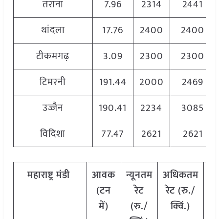
तराना
7.96
2314
2441
थांदला
17.76
2400
2400
टीकमगढ़
3.09
2300
2300
टिमरनी
191.44
2000
2469
उज्जैन
190.41
2234
3085
विदिशा
77.47
2621
2621
महाराष्ट्र
मंडी
आवक
न्यूनतम
अधिकतम
म
(
टन
रेट
रेट
(
रु
./
र
में
)
(
रु
./
क्विं
.)
(
र