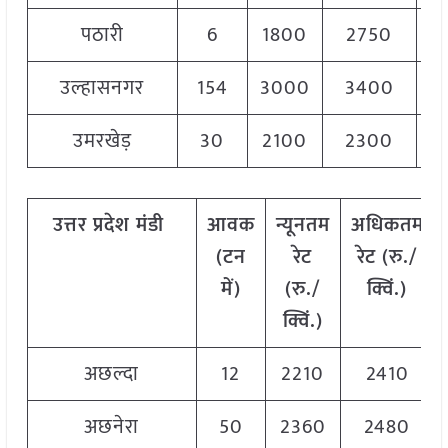
पठारी
6
1800
2750
2
उल्हासनगर
154
3000
3400
3
उमरखेड़
30
2100
2300
2
उत्तर
प्रदेश
मंडी
आवक
न्यूनतम
अधिकतम
(
टन
रेट
रेट
(
रु
./
में
)
(
रु
./
क्विं
.)
क्विं
.)
अछल्दा
12
2210
2410
अछनेरा
50
2360
2480