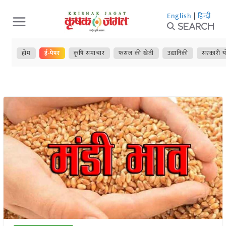
Skip
English
|
हिन्दी
to
Search
content
होम
ई-पेपर
कृषि समाचार
फसल की खेती
उद्यानिकी
सरकारी य