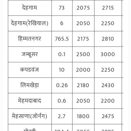
देहगाम
73
2075
2715
2
देहगाम(रेखियाल)
6
2050
2250
2
हिम्मतनगर
765.5
2175
2810
2
जम्बूसर
0.1
2500
3000
2
कपडवंज
10
2000
2250
2
लिमखेड़ा
0.26
2180
2430
2
मेहमदाबाद
0.6
2050
2200
2
मेहसाणा(जोर्नंग)
2.7
1800
2475
2