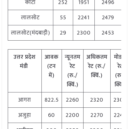
कोटा
252
1951
2496
2
लालसोट
55
2241
2479
2
लालसोट(मंदबाड़ी)
29
2300
2453
2
उत्तर
प्रदेश
आवक
न्यूनतम
अधिकतम
मोडल
मंडी
(टन
रेट
रेट (रु./
रेट
में)
(रु./
क्विं.)
(
रु./
क्विं.)
क्विं.)
आगरा
822.5
2260
2320
2300
अजुहा
60
2200
2270
2240