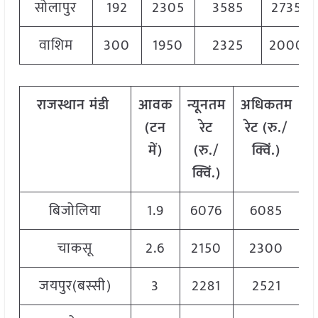
सोलापुर
192
2305
3585
2735
वाशिम
300
1950
2325
2000
राजस्थान
मंडी
आवक
न्यूनतम
अधिकतम
म
(टन
रेट
रेट (रु./
में)
(रु./
क्विं.)
(
क्विं.)
क
बिजोलिया
1.9
6076
6085
6
चाकसू
2.6
2150
2300
2
जयपुर(बस्सी)
3
2281
2521
2