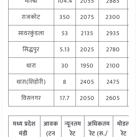
मोरबी
104.4
2055
2885
2
राजकोट
350
2075
2300
2
सावरकुंडला
53
2135
2935
2
सिद्धपुर
5.13
2025
2780
2
थारा
30
1950
2100
2
थारा(शिहोरी)
8
2405
2475
2
विसनगर
17.7
2050
2605
2
मध्य
प्रदेश
आवक
न्यूनतम
अधिकतम
मोडल
मंडी
(टन
रेट
रेट (रु./
रेट