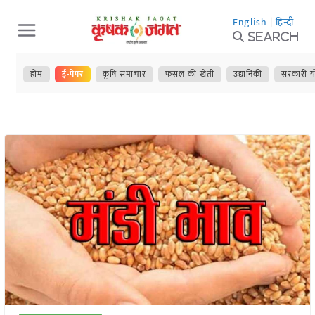
Skip
English
|
हिन्दी
to
Search
content
होम
ई-पेपर
कृषि समाचार
फसल की खेती
उद्यानिकी
सरकारी य