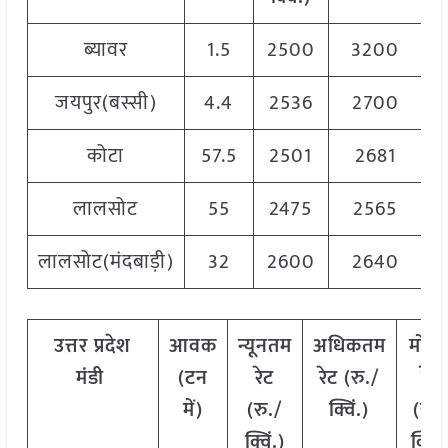
ब्यावर
1.5
2500
3200
2
जयपुर(बस्सी)
4.4
2536
2700
2
कोटा
57.5
2501
2681
2
लालसोट
55
2475
2565
2
लालसोट(मंदबाड़ी)
32
2600
2640
2
उत्तर प्रदेश
आवक
न्यूनतम
अधिकतम
मोड
मंडी
(टन
रेट
रेट (रु./
रेट
में)
(रु./
क्विं.)
(रु.
क्विं.)
क्विं.