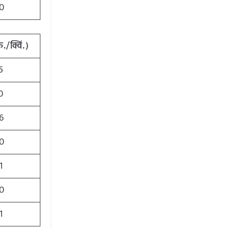
0
./क्विं.)
5
0
6
0
1
0
1