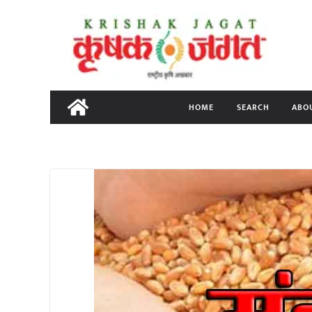
Skip
to
content
HOME
SEARCH
ABO