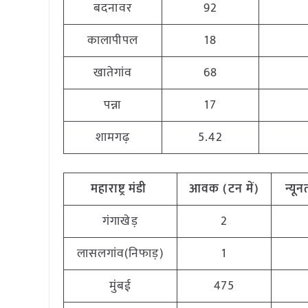
बदनावर
92
कालापीपल
18
खातेगांव
68
पन्ना
17
शामगढ़
5.42
महाराष्ट्र मंडी
आवक (टन में)
न्यून
गंगाखेड़
2
लासलगांव(निफाड़)
1
मुंबई
475