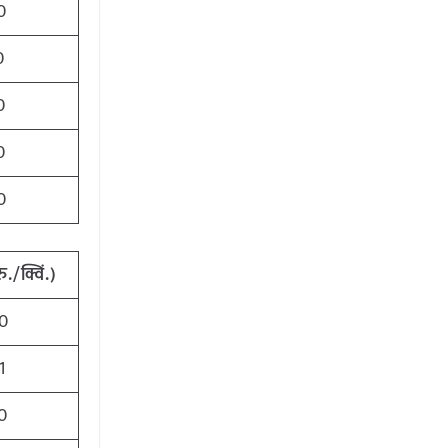
0
0
0
0
0
./क्विं.)
0
1
0