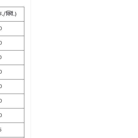
./क्विं.)
0
0
0
0
0
0
0
5