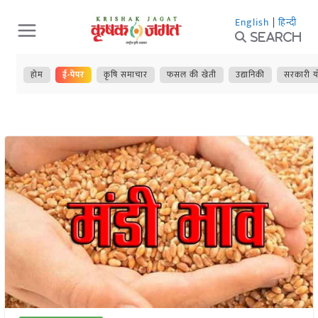
Skip
English
|
हिन्दी
to
Search
content
होम
ई-पेपर
कृषि समाचार
फसल की खेती
उद्यानिकी
सरकारी य