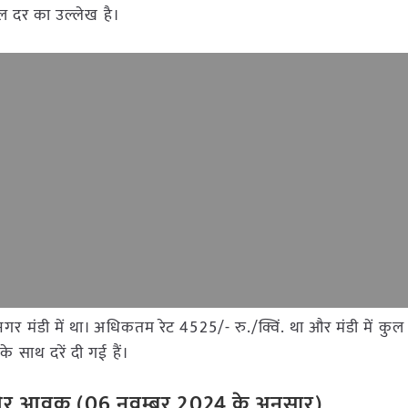
डल दर का उल्लेख है।
नगर मंडी में था। अधिकतम रेट 4525/- रु./क्विं. था और मंडी में कु
 साथ दरें दी गई हैं।
र
आवक
(
06
नवम्बर
2024
के
अनुसार
)