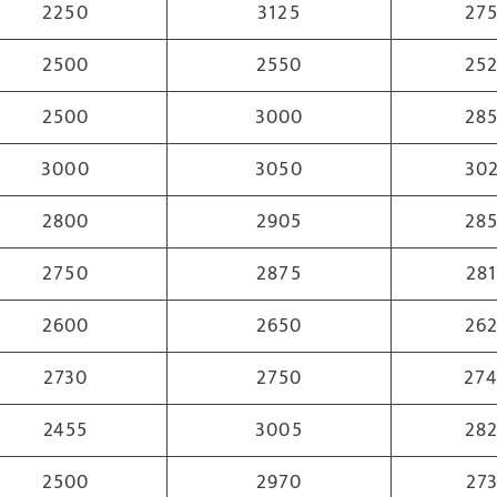
2250
3125
27
2500
2550
25
2500
3000
28
3000
3050
30
2800
2905
28
2750
2875
28
2600
2650
26
2730
2750
27
2455
3005
28
2500
2970
27