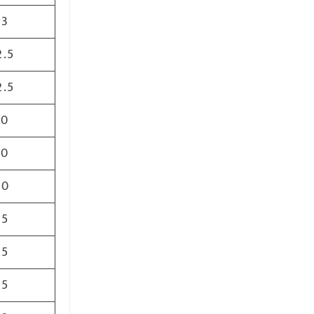
63
2.5
2.5
50
50
00
75
35
75