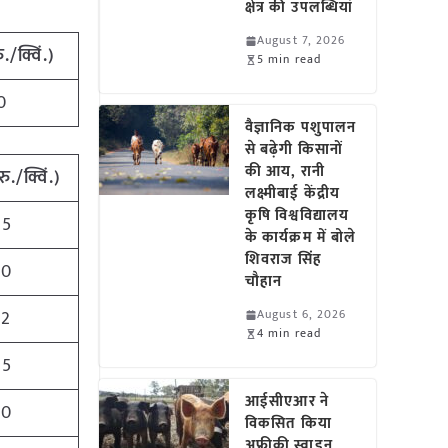
क्षेत्र की उपलब्धियां
August 7, 2026
ु
./
क्विं
.)
5 min read
0
वैज्ञानिक पशुपालन
से बढ़ेगी किसानों
की आय, रानी
रु
./
क्विं
.)
लक्ष्मीबाई केंद्रीय
कृषि विश्वविद्यालय
95
के कार्यक्रम में बोले
शिवराज सिंह
50
चौहान
32
August 6, 2026
4 min read
55
आईसीएआर ने
50
विकसित किया
अफ्रीकी स्वाइन