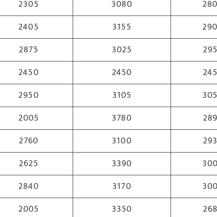
2305
3080
28
2405
3155
29
2875
3025
29
2450
2450
24
2950
3105
30
2005
3780
28
2760
3100
29
2625
3390
30
2840
3170
30
2005
3350
26