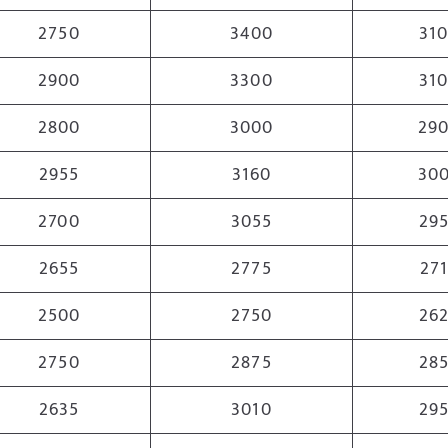
2750
3400
31
2900
3300
31
2800
3000
29
2955
3160
30
2700
3055
29
2655
2775
27
2500
2750
26
2750
2875
28
2635
3010
29