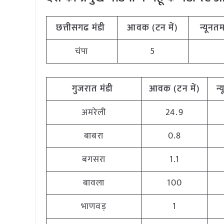
छत्तीसगढ
मंडी
आवक
(
टन
में
)
न्यूनत
चंपा
5
गुजरात
मंडी
आवक
(
टन
में
)
न्
अमरेली
24.9
बाबरा
0.8
बगसरा
1.1
बावला
100
भाणवड़
1