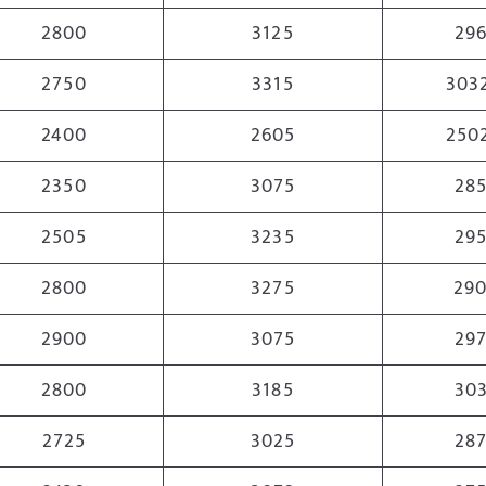
2800
3125
29
2750
3315
303
2400
2605
250
2350
3075
28
2505
3235
29
2800
3275
29
2900
3075
29
2800
3185
30
2725
3025
28