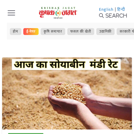
Skip
English
|
हिन्दी
to
Search
content
होम
ई-पेपर
कृषि समाचार
फसल की खेती
उद्यानिकी
सरकारी य