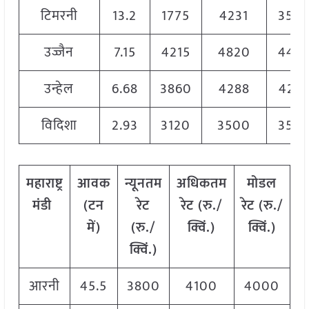
टिमरनी
13.2
1775
4231
350
उज्जैन
7.15
4215
4820
443
उन्हेल
6.68
3860
4288
428
विदिशा
2.93
3120
3500
350
महाराष्ट्र
आवक
न्यूनतम
अधिकतम
मोडल
मंडी
(टन
रेट
रेट (रु./
रेट
(
रु./
में)
(रु./
क्विं.)
क्विं.)
क्विं.)
आरनी
45.5
3800
4100
4000