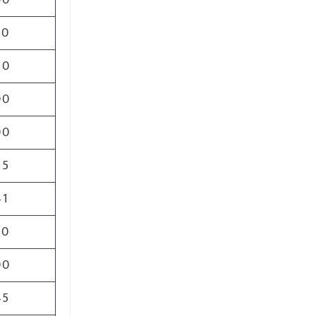
00
50
50
00
00
25
41
50
00
45