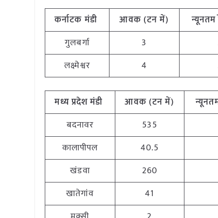
कर्नाटक
मंडी
आवक (टन
में)
न्यूनतम
गुलबर्गा
3
लक्ष्मेश्वर
4
मध्य
प्रदेश मंडी
आवक (टन
में)
न्यूनत
बदनावर
535
कालापीपल
40.5
खंडवा
260
खातेगांव
41
मक्सी
2