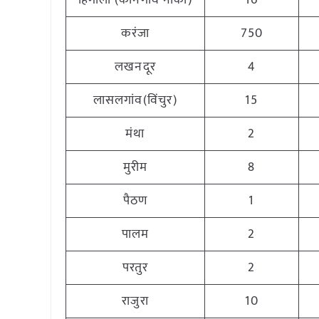
हिंगोली (कानेगांव नाका)
16
करंजा
750
लखनदूर
4
लासलगांव(विंचुर)
15
मंथा
2
मुरीम
8
पैठण
1
पालम
2
परतुर
2
राजुरा
10