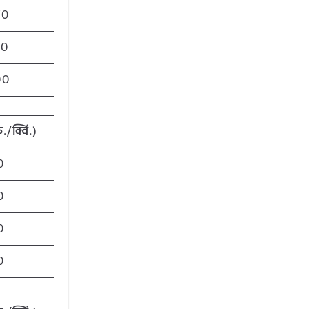
70
00
00
ु./क्विं.)
0
0
0
0