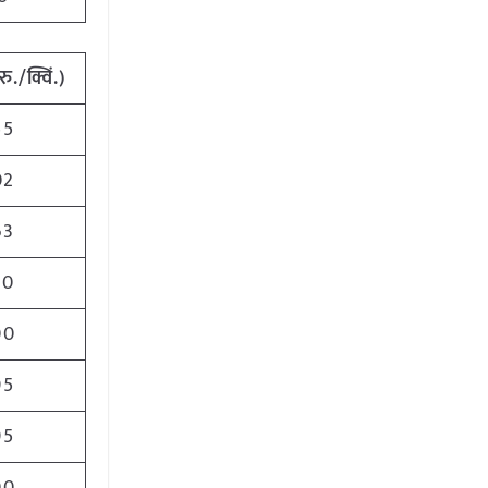
रु./क्विं.)
55
02
63
50
00
95
95