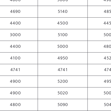
4800
5000
49
4690
5140
48
4400
4500
44
3000
5100
50
4400
5000
48
4100
4950
45
4741
4741
47
4900
5200
49
4900
5020
50
4800
5090
50