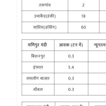
तसगांव
2
उमार्केड(डंकी)
18
वाशिम(अंसिंग)
60
मणिपुर
मंडी
आवक (टन
में)
न्यूनतम
बिशनपुर
0.3
इंफाल
5.4
लमलोंग बाजार
0.3
थौबल
0.3