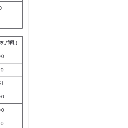
0
1
रु./क्विं.)
00
00
51
00
00
00