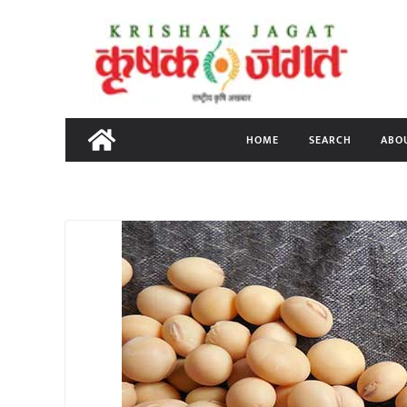
Skip
to
content
HOME
SEARCH
ABO