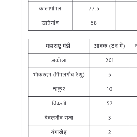
कालापीपल
77.5
खातेगांव
58
महाराष्ट्र
मंडी
आवक (टन
में)
न
अकोला
261
भोकरदन (पिंपलगाँव रेणु)
5
चाकुर
10
चिकली
57
देवलगाँव राजा
3
गंगाखेड़
2