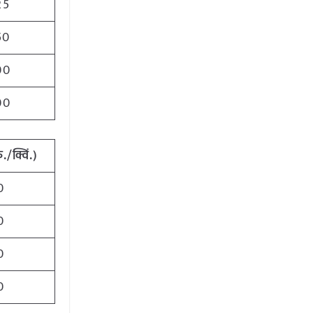
25
50
00
00
ु./क्विं.)
0
0
0
0