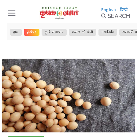
Skip
English
|
हिन्दी
to
Search
content
होम
ई-पेपर
कृषि समाचार
फसल की खेती
उद्यानिकी
सरकारी य