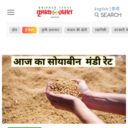
Skip
English
|
हिन्दी
to
Search
content
होम
ई-पेपर
कृषि समाचार
फसल की खेती
उद्यानिकी
सरकारी य