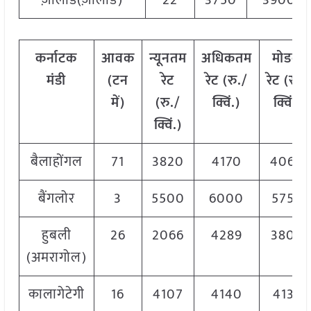
ज़ालोड(ज़ालोड)
22
3750
3900
कर्नाटक
आवक
न्यूनतम
अधिकतम
मोडल
मंडी
(टन
रेट
रेट (रु./
रेट
(
रु./
में)
(रु./
क्विं.)
क्विं.)
क्विं.)
बैलाहोंगल
71
3820
4170
4060
बैंगलोर
3
5500
6000
5750
हुबली
26
2066
4289
3800
(अमरागोल)
कालागेटेगी
16
4107
4140
4133