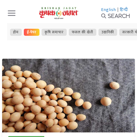
Skip
English
|
हिन्दी
to
Search
content
होम
ई-पेपर
कृषि समाचार
फसल की खेती
उद्यानिकी
सरकारी य