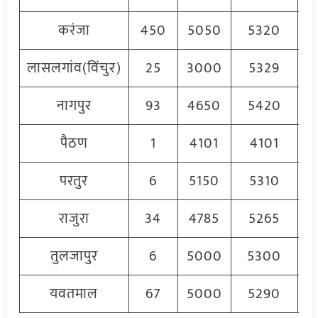
करंजा
450
5050
5320
5
लासलगांव(विंचुर)
25
3000
5329
5
नागपुर
93
4650
5420
5
पैठण
1
4101
4101
4
परतुर
6
5150
5310
5
राजुरा
34
4785
5265
5
तुलजापुर
6
5000
5300
5
यवतमाल
67
5000
5290
5