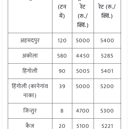
(टन
रेट
रेट (रु./
में)
(रु./
क्विं.)
(
क्विं.)
क्
अहमदपुर
120
5000
5400
5
अकोला
580
4450
5285
5
हिंगोली
90
5005
5401
5
हिंगोली (कानेगांव
39
5000
5200
5
नाका)
जिन्तुर
8
4700
5300
5
कैज
20
5100
5221
5