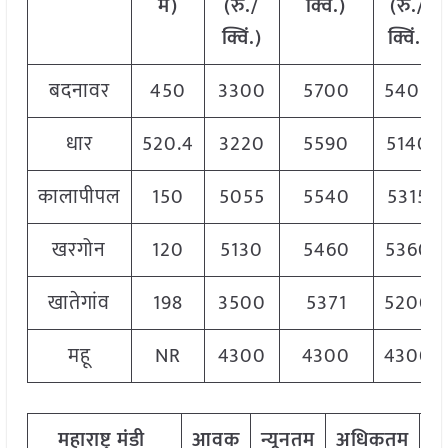
में)
(रु./
क्विं.)
(रु./
क्विं.)
क्विं.)
बदनावर
450
3300
5700
5405
धार
520.4
3220
5590
5140
कालापीपल
150
5055
5540
5315
खरगोन
120
5130
5460
5360
खातेगांव
198
3500
5371
5200
महू
NR
4300
4300
4300
महाराष्ट्र मंडी
आवक
न्यूनतम
अधिकतम
म