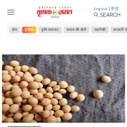
Skip
English
|
हिन्दी
to
Search
content
होम
ई-पेपर
कृषि समाचार
फसल की खेती
उद्यानिकी
सरकारी य