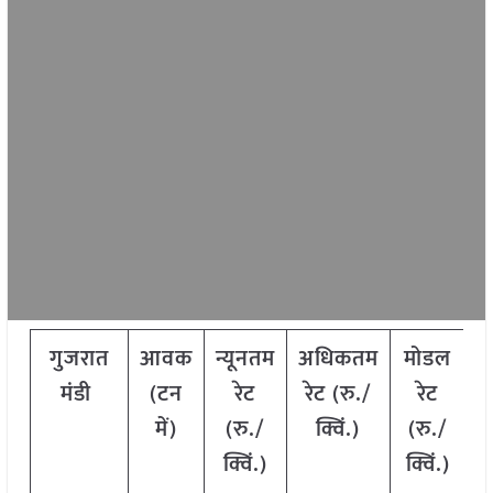
गुजरात
आवक
न्यूनतम
अधिकतम
मोडल
मंडी
(टन
रेट
रेट (रु./
रेट
में)
(रु./
क्विं.)
(रु./
क्विं.)
क्विं.)