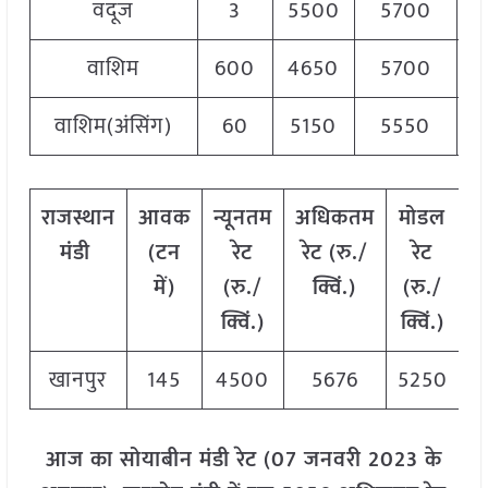
वदूज
3
5500
5700
5
वाशिम
600
4650
5700
5
वाशिम(अंसिंग)
60
5150
5550
5
राजस्थान
आवक
न्यूनतम
अधिकतम
मोडल
मंडी
(टन
रेट
रेट (रु./
रेट
में)
(रु./
क्विं.)
(रु./
क्विं.)
क्विं.)
खानपुर
145
4500
5676
5250
आज का सोयाबीन मंडी रेट (07 जनवरी 2023 के