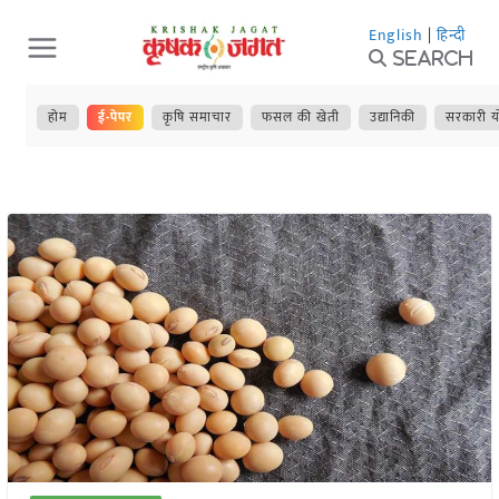
Skip
English
|
हिन्दी
to
Search
content
होम
ई-पेपर
कृषि समाचार
फसल की खेती
उद्यानिकी
सरकारी य