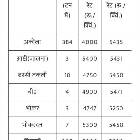
(टन
रेट
रेट (रु./
में)
(रु./
क्विं.)
(
क्विं.)
क्
अकोला
384
4000
5435
5
आष्टी(जालना)
3
5400
5431
5
बरसी तकली
18
4750
5450
5
बीड
4
4900
5471
5
भोकर
3
4747
5250
4
भोकरदन
7
5300
5450
5