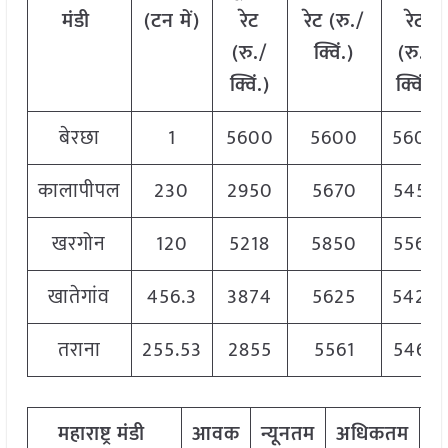
मंडी
(टन में)
रेट
रेट (रु./
रेट
(रु./
क्विं.)
(रु./
क्विं.)
क्विं.)
बेरछा
1
5600
5600
5600
कालापीपल
230
2950
5670
5455
खरगोन
120
5218
5850
5560
खातेगांव
456.3
3874
5625
5420
तराना
255.53
2855
5561
5469
महाराष्ट्र मंडी
आवक
न्यूनतम
अधिकतम
म