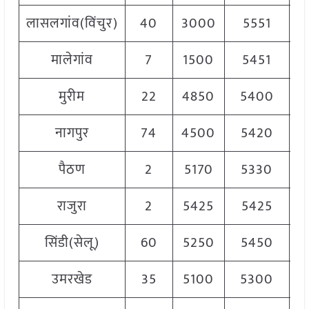
लासलगांव(विंचुर)
40
3000
5551
5
मालेगांव
7
1500
5451
5
मुरीम
22
4850
5400
5
नागपुर
74
4500
5420
5
पैठण
2
5170
5330
5
राजुरा
2
5425
5425
5
सिंडी(सेलू)
60
5250
5450
5
उमरखेड
35
5100
5300
5