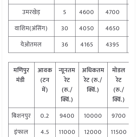
उमरखेड़
5
4600
4700
4
वाशिम(अंसिंग)
30
4050
4650
4
येओतमल
36
4165
4395
4
मणिपुर
आवक
न्यूनतम
अधिकतम
मोडल
मंडी
(टन
रेट
रेट (रु./
रेट
में)
(रु./
क्विं.)
(
रु./
क्विं.)
क्विं.)
बिशनपुर
0.2
9400
10000
9700
इंफाल
4.5
11000
12000
11500