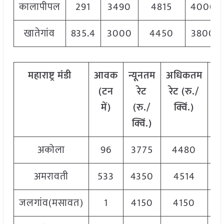
कालापीपल
291
3490
4815
4000
खातेगांव
835.4
3000
4450
3800
महाराष्ट्र
मंडी
आवक
न्यूनतम
अधिकतम
म
(टन
रेट
रेट (रु./
र
में)
(रु./
क्विं.)
(
र
क्विं.)
क्व
अकोला
96
3775
4480
4
अमरावती
533
4350
4514
4
जलगांव(मसावत)
1
4150
4150
4