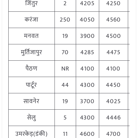
जिंतुर
2
4205
4250
4
करंजा
250
4050
4560
4
मनवत
19
3900
4500
4
मुर्तिजापुर
70
4285
4475
4
पैठण
NR
4100
4100
4
पार्टूर
44
4300
4450
4
सावनेर
19
3700
4025
3
सेलु
5
4300
4446
4
उमरकेड़(डंकी)
11
4600
4700
4