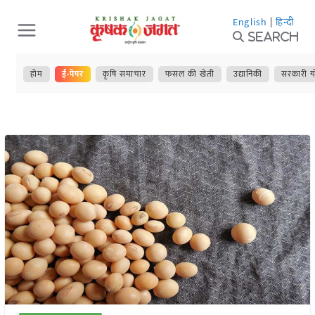
Skip
English
|
हिन्दी
to
Search
content
होम
ई-पेपर
कृषि समाचार
फसल की खेती
उद्यानिकी
सरकारी य