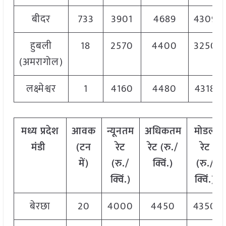
बीदर
733
3901
4689
4309
हुबली
18
2570
4400
3250
(अमरागोल)
लक्ष्मेश्वर
1
4160
4480
4318
मध्य
प्रदेश
आवक
न्यूनतम
अधिकतम
मोडल
मंडी
(टन
रेट
रेट (रु./
रेट
में)
(रु./
क्विं.)
(
रु./
क्विं.)
क्विं.)
बेरछा
20
4000
4450
4350