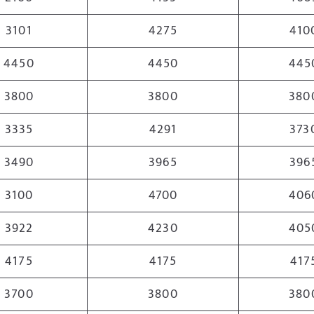
3101
4275
410
4450
4450
445
3800
3800
380
3335
4291
373
3490
3965
396
3100
4700
406
3922
4230
405
4175
4175
417
3700
3800
380