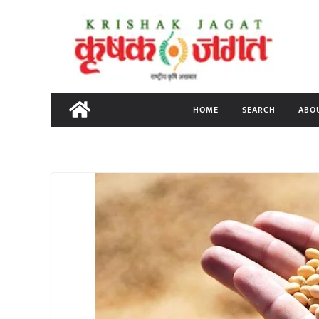
Skip
to
content
HOME
SEARCH
ABO