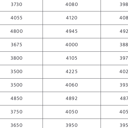
3730
4080
39
4055
4120
40
4800
4945
49
3675
4000
38
3800
4105
39
3500
4225
40
3500
4060
39
4850
4892
48
3750
4050
40
3650
3950
39