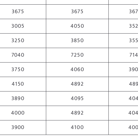
3675
3675
36
3005
4050
35
3250
3850
35
7040
7250
71
3750
4060
39
4150
4892
48
3890
4095
40
4000
4892
40
3900
4100
40