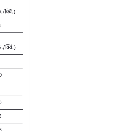
ु./क्विं.)
4
ु./क्विं.)
1
0
1
0
5
5