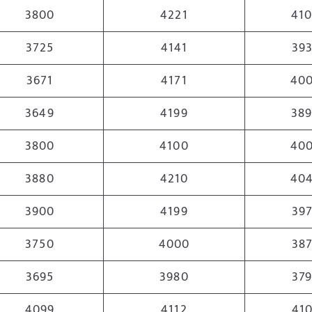
3800
4221
41
3725
4141
39
3671
4171
40
3649
4199
38
3800
4100
40
3880
4210
40
3900
4199
39
3750
4000
38
3695
3980
37
4099
4112
41