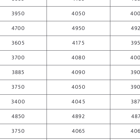
3950
4050
40
4700
4950
49
3605
4175
39
3700
4080
40
3885
4090
39
3750
4050
39
3400
4045
38
4850
4892
48
3750
4065
40