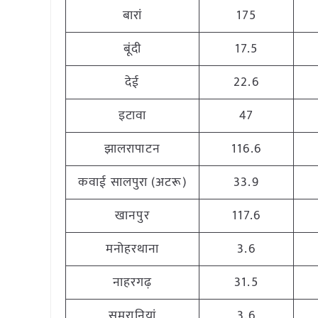
बारां
175
बूंदी
17.5
देई
22.6
इटावा
47
झालरापाटन
116.6
कवाई सालपुरा (अटरू)
33.9
खानपुर
117.6
मनोहरथाना
3.6
नाहरगढ़
31.5
समरानियां
3.6