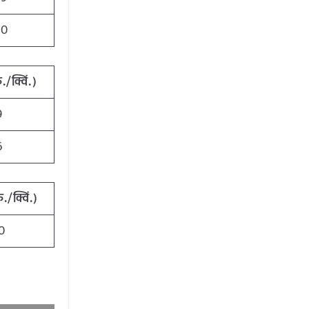
00
ु./क्विं.)
9
6
ु./क्विं.)
0