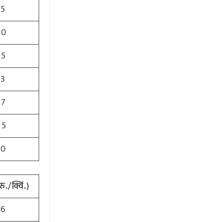
15
40
25
63
77
55
50
रु./क्विं.)
96