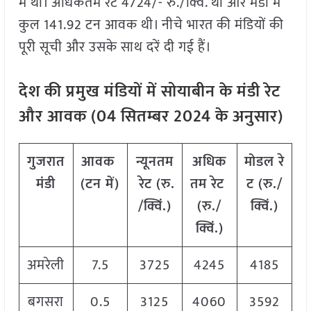
में था। अधिकतम रेट 4724/- रु./क्विं. था और मंडी में
कुल 141.92 टन आवक थी। नीचे भारत की मंडियों की
पूरी सूची और उसके साथ दरें दी गई हैं।
देश
की
प्रमुख
मंडियों
में
सोयाबीन
के
मंडी
रेट
और
आवक
(
04
सितम्बर
2024
के
अनुसार
)
गुजरात
आवक
न्यूनतम
अधिक
मोडल
रे
मंडी
(
टन
में
)
रेट
(
रु
.
तम
रेट
ट
(
रु
./
/
क्विं
.)
(
रु
./
क्विं
.)
क्विं
.)
अमरेली
7.5
3725
4245
4185
बगसरा
0.5
3125
4060
3592