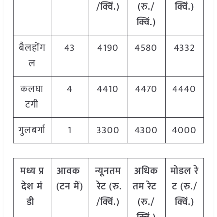
/
क्विं
.)
(
रु
./
क्विं
.)
क्विं
.)
बैलहोंग
43
4190
4580
4332
ल
कलघा
4
4410
4470
4440
टगी
गुलबर्गा
1
3300
4300
4000
मध्य
प्र
आवक
न्यूनतम
अधिक
मोडल
रे
देश
मं
(
टन
में
)
रेट
(
रु
.
तम
रेट
ट
(
रु
./
डी
/
क्विं
.)
(
रु
./
क्विं
.)