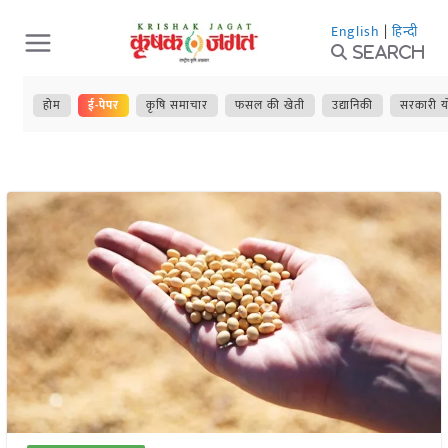
Skip
English
|
हिन्दी
to
Search
content
होम
ई-पेपर
कृषि समाचार
फसल की खेती
उद्यानिकी
सरकारी य