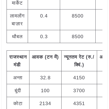
मार्केट
लामलोंग
0.4
8500
बाज़ार
थौबल
0.3
8500
राजस्थान
आवक
(
टन
में
)
न्यूनतम
रेट
(
रु
./
अधि
मंडी
क्विं
.)
अन्ता
32.8
4150
बूंदी
100
3700
कोटा
2134
4351