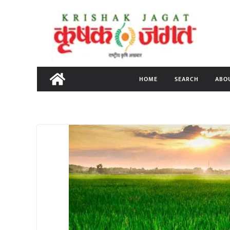
Skip
to
content
HOME
SEARCH
ABO