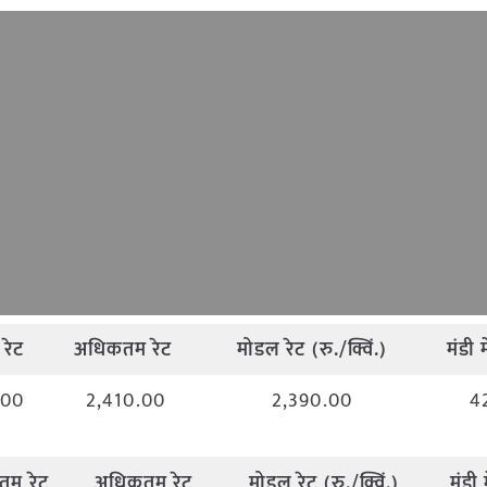
रेट
अधिकतम
रेट
मोडल
रेट
(
रु
./
क्विं
.)
मंडी
म
.00
2,410.00
2,390.00
4
ूनतम
रेट
अधिकतम
रेट
मोडल
रेट
(
रु
./
क्विं
.)
मंडी