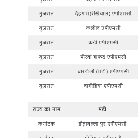
गुजरात
देहगाम(रेखियाल) एपीएमसी
गुजरात
कलोल एपीएमसी
गुजरात
कडी एपीएमसी
गुजरात
मोरवा हाफद एपीएमसी
गुजरात
बारडोली (मढ़ी) एपीएमसी
गुजरात
वागोडिया एपीएमसी
राज्य
का
नाम
मंडी
कर्नाटक
डोड्डाबल्ला पुर एपीएमसी