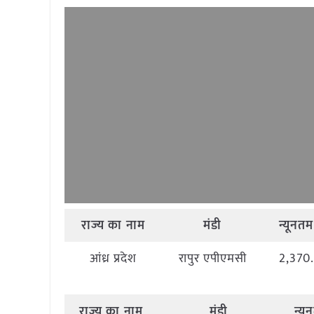
राज्य
का
नाम
मंडी
न्यूनतम
आंध्र प्रदेश
रापुर एपीएमसी
2,370
राज्य
का
नाम
मंडी
न्य