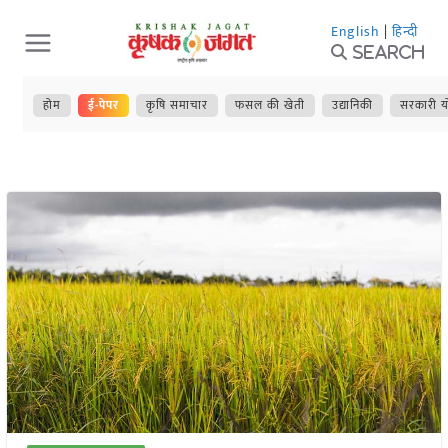
Skip
English
|
हिन्दी
to
Search
content
होम
ई-पेपर
कृषि समाचार
फसल की खेती
उद्यानिकी
सरकारी य