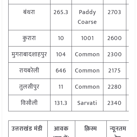
बंथरा
265.3
Paddy
2703
Coarse
कुरारा
10
1001
2600
2
मुगराबादशाहपुर
104
Common
2300
2
रायबरेली
646
Common
2175
तुलसीपुर
11
Common
2280
2
विसौली
131.3
Sarvati
2340
2
उत्तराखंड
मंडी
आवक
क़िस्म
न्यूनतम
अ