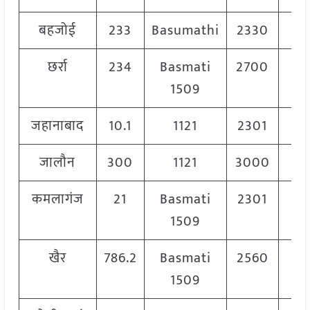
बहजोई
233
Basumathi
2330
2
छर्रा
234
Basmati
2700
2
1509
जहानाबाद
10.1
1121
2301
2
जालौन
300
1121
3000
3
कमलागंज
21
Basmati
2301
2
1509
खैर
786.2
Basmati
2560
2
1509