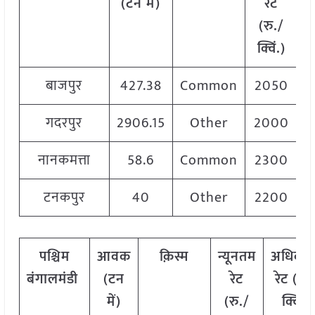
(टन में)
रेट
र
(रु./
क्विं.)
बाजपुर
427.38
Common
2050
गदरपुर
2906.15
Other
2000
नानकमत्ता
58.6
Common
2300
टनकपुर
40
Other
2200
पश्चिम
आवक
क़िस्म
न्यूनतम
अधिकत
बंगाल
मंडी
(टन
रेट
रेट (रु.
में)
(रु./
क्विं.)