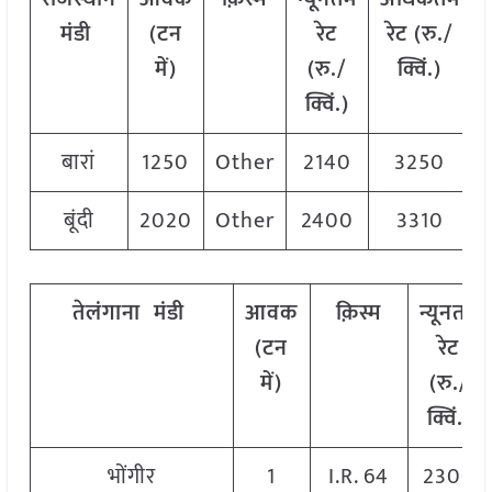
मंडी
(टन
रेट
रेट (रु./
में)
(रु./
क्विं.)
क्विं.)
बारां
1250
Other
2140
3250
बूंदी
2020
Other
2400
3310
तेलंगाना
मंडी
आवक
क़िस्म
न्यूनतम
(टन
रेट
में)
(रु./
क्विं.)
भोंगीर
1
I.R. 64
2300