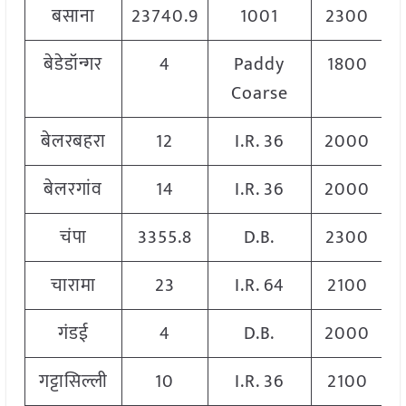
बसाना
23740.9
1001
2300
बेडेडॉन्गर
4
Paddy
1800
Coarse
बेलरबहरा
12
I.R. 36
2000
बेलरगांव
14
I.R. 36
2000
चंपा
3355.8
D.B.
2300
चारामा
23
I.R. 64
2100
गंडई
4
D.B.
2000
गट्टासिल्ली
10
I.R. 36
2100