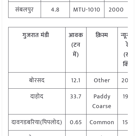
संबलपुर
4.8
MTU-1010
2000
गुजरात मंडी
आवक
क़िस्म
न्यूनत
(टन
रेट
में)
(रु./
क्विं.)
बोरसद
12.1
Other
200
दाहोद
33.7
Paddy
1925
Coarse
दावगडबरिया(पिपलोद)
0.65
Common
1560