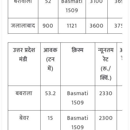
बरीवाला
52
Basmati
3100
3695
1509
जलालाबाद
900
1121
3600
3750
उत्तर प्रदेश
आवक
क़िस्म
न्यूनतम
अध
मंडी
(टन
रेट
रेट 
में)
(रु./
क्व
क्विं.)
बबराला
53.2
Basmati
2330
2
1509
बेवर
15
Basmati
2300
2
1509