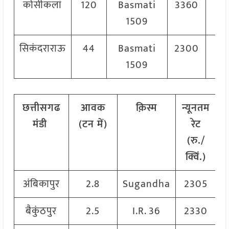
कोसीकलां
120
Basmati
3360
3
1509
सिकंदराराऊ
44
Basmati
2300
2
1509
छत्तीसगढ
आवक
क़िस्म
न्यूनतम
अ
मंडी
(टन में)
रेट
र
(रु./
क्विं.)
अंबिकापुर
2.8
Sugandha
2305
बैकुंठपुर
2.5
I.R. 36
2330