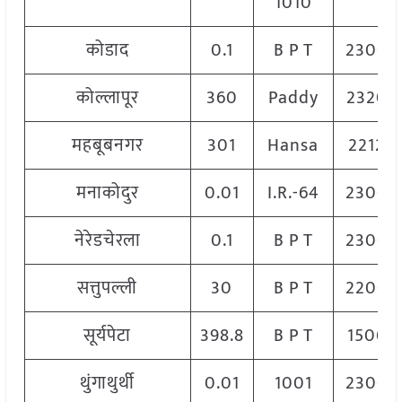
1010
कोडाद
0.1
B P T
2300
कोल्लापूर
360
Paddy
2320
महबूबनगर
301
Hansa
2212
मनाकोदुर
0.01
I.R.-64
2300
नेरेडचेरला
0.1
B P T
2300
सत्तुपल्ली
30
B P T
2200
सूर्यपेटा
398.8
B P T
1506
थुंगाथुर्थी
0.01
1001
2300