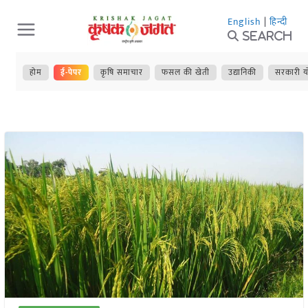
Skip
English
|
हिन्दी
to
Search
content
होम
ई-पेपर
कृषि समाचार
फसल की खेती
उद्यानिकी
सरकारी य