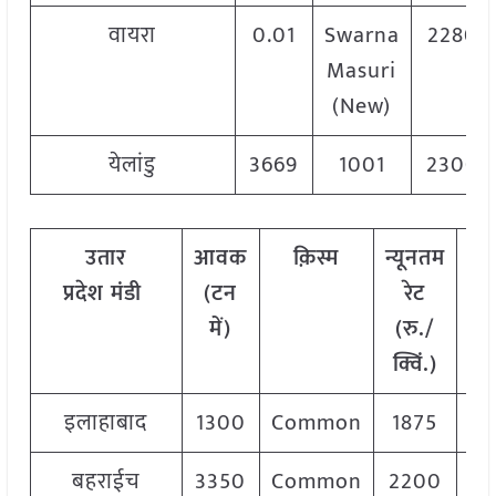
वायरा
0.01
Swarna
2280
Masuri
(New)
येलांडु
3669
1001
2300
उतार
आवक
क़िस्म
न्यूनतम
अध
प्रदेश
मंडी
(टन
रेट
रे
में)
(रु./
क
क्विं.)
इलाहाबाद
1300
Common
1875
2
बहराईच
3350
Common
2200
2