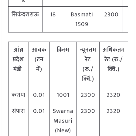
सिकंदराराऊ
18
Basmati
2300
2
1509
आंध्र
आवक
क़िस्म
न्यूनतम
अधिकतम
प्रदेश
(टन
रेट
रेट (रु./
र
मंडी
में)
(रु./
क्विं.)
क
क्विं.)
करापा
0.01
1001
2300
2320
संपारा
0.01
Swarna
2300
2320
Masuri
(New)