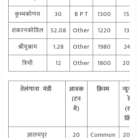
कुम्भकोणम
30
B P T
1300
1500
शंकरनकोविल
52.08
Other
1220
1350
श्रीमुश्नाम
1.28
Other
1980
2479
त्रिची
12
Other
1800
200
तेलंगाना
मंडी
आवक
क़िस्म
न्यूनत
(टन
रेट
में)
(रु./
क्विं.)
आलमपुर
20
Common
200