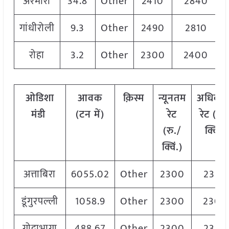
अरमोरी
34.8
Other
2410
2840
गांधीरोली
9.3
Other
2490
2810
रोहा
3.2
Other
2300
2400
ओडिशा
आवक
क़िस्म
न्यूनतम
अधिकत
मंडी
(टन में)
रेट
रेट (रु.
(रु./
क्विं.)
क्विं.)
अत्ताबिरा
6055.02
Other
2300
2320
डूंगुरपल्ली
1058.9
Other
2300
2300
गोदाभागा
488.67
Other
2300
2320