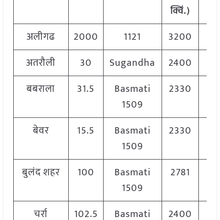
क्विं.)
अलीगढ
2000
1121
3200
3
अतरौली
30
Sugandha
2400
2
बबराला
31.5
Basmati
2330
2
1509
बेवर
15.5
Basmati
2330
2
1509
बुलंद शहर
100
Basmati
2781
2
1509
चर्रा
102.5
Basmati
2400
2