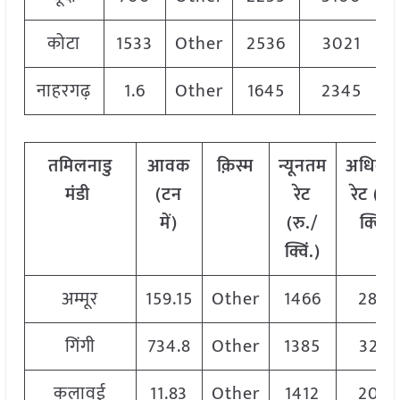
कोटा
1533
Other
2536
3021
नाहरगढ़
1.6
Other
1645
2345
तमिलनाडु
आवक
क़िस्म
न्यूनतम
अधिकत
मंडी
(टन
रेट
रेट (रु.
में)
(रु./
क्विं.)
क्विं.)
अम्मूर
159.15
Other
1466
2868
गिंगी
734.8
Other
1385
3273
कलावई
11.83
Other
1412
2078