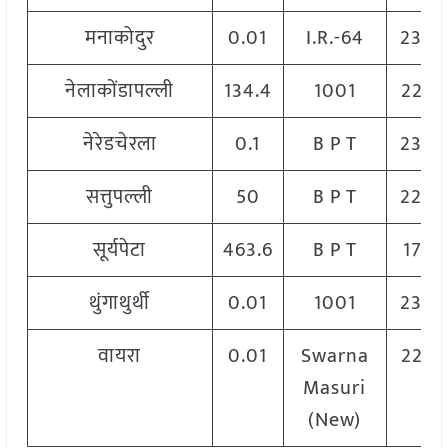
मनाकोदुर
0.01
I.R.-64
2300
नेलाकोंडापल्ली
134.4
1001
2280
नेरेडचेरला
0.1
B P T
2300
सत्तुपल्ली
50
B P T
2200
सूर्यपेटा
463.6
B P T
1709
थुंगाथुर्थी
0.01
1001
2300
वायरा
0.01
Swarna
2280
Masuri
(New)