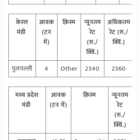
केरल
आवक
क़िस्म
न्यूनतम
अधिकतम
मंडी
(टन
रेट
रेट (रु./
र
में)
(रु./
क्विं.)
क्विं.)
पुलपल्ली
4
Other
2340
2360
मध्य प्रदेश
आवक
क़िस्म
न्यूनतम
अ
मंडी
(टन में)
रेट
र
(रु./
क्विं.)