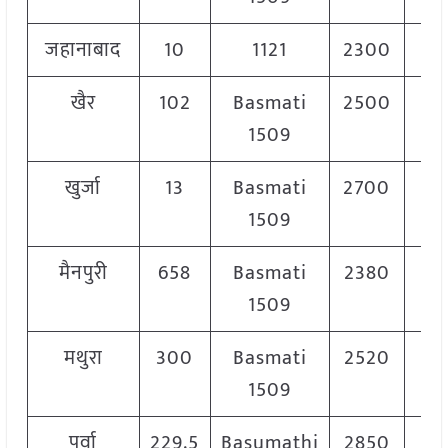
जहानाबाद
10
1121
2300
2
खैर
102
Basmati
2500
2
1509
खुर्जा
13
Basmati
2700
2
1509
मैनपुरी
658
Basmati
2380
2
1509
मथुरा
300
Basmati
2520
2
1509
पूर्वा
229.5
Basumathi
2850
3