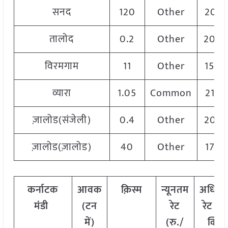
सनद
120
Other
2095
तालोद
0.2
Other
200
विरमगाम
11
Other
1500
व्यारा
1.05
Common
2150
ज़ालोड(संजेली)
0.4
Other
205
ज़ालोड(ज़ालोड)
40
Other
1750
कर्नाटक
आवक
क़िस्म
न्यूनतम
अधिक
मंडी
(टन
रेट
रेट (रु
में)
(रु./
क्विं.