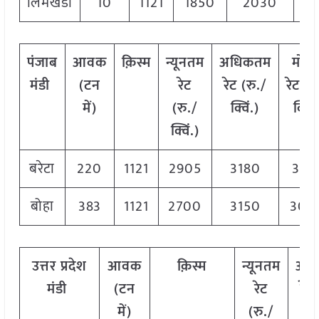
लिमखेडा
10
1121
1850
2030
1
पंजाब
आवक
क़िस्म
न्यूनतम
अधिकतम
मोड
मंडी
(टन
रेट
रेट (रु./
रेट
(
रु
में)
(रु./
क्विं.)
क्विं.
क्विं.)
बरेटा
220
1121
2905
3180
312
बोहा
383
1121
2700
3150
300
उत्तर प्रदेश
आवक
क़िस्म
न्यूनतम
अध
मंडी
(टन
रेट
रेट 
में)
(रु./
क्