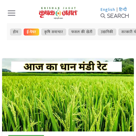
Skip
English
|
हिन्दी
to
Search
content
होम
ई-पेपर
कृषि समाचार
फसल की खेती
उद्यानिकी
सरकारी य