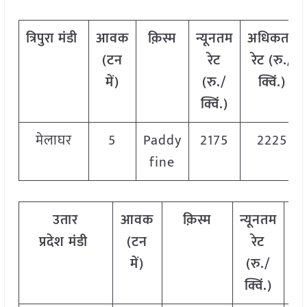
त्रिपुरा
मंडी
आवक
क़िस्म
न्यूनतम
अधिकतम
(टन
रेट
रेट (रु./
में)
(रु./
क्विं.)
क्विं.)
मेलाघर
5
Paddy
2175
2225
fine
उतार
आवक
क़िस्म
न्यूनतम
अ
प्रदेश
मंडी
(टन
रेट
रे
में)
(रु./
क
क्विं.)