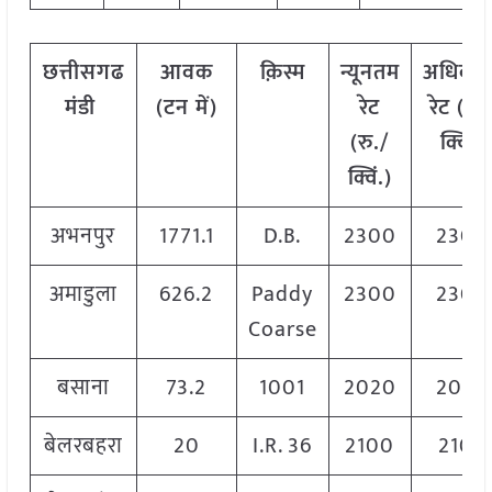
छत्तीसगढ
आवक
क़िस्म
न्यूनतम
अधिकत
मंडी
(टन में)
रेट
रेट (रु.
(रु./
क्विं.)
क्विं.)
अभनपुर
1771.1
D.B.
2300
2300
अमाडुला
626.2
Paddy
2300
2300
Coarse
बसाना
73.2
1001
2020
2030
बेलरबहरा
20
I.R. 36
2100
2100